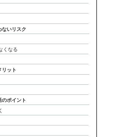
わないリスク
なくなる
メリット
活のポイント
く